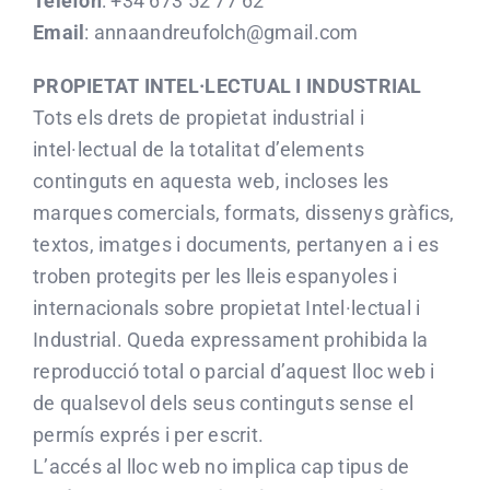
Telèfon
: +34 673 52 77 62
Email
: annaandreufolch@gmail.com
PROPIETAT INTEL·LECTUAL I INDUSTRIAL
Tots els drets de propietat industrial i
intel·lectual de la totalitat d’elements
continguts en aquesta web, incloses les
marques comercials, formats, dissenys gràfics,
textos, imatges i documents, pertanyen a i es
troben protegits per les lleis espanyoles i
internacionals sobre propietat Intel·lectual i
Industrial. Queda expressament prohibida la
reproducció total o parcial d’aquest lloc web i
de qualsevol dels seus continguts sense el
permís exprés i per escrit.
L’accés al lloc web no implica cap tipus de