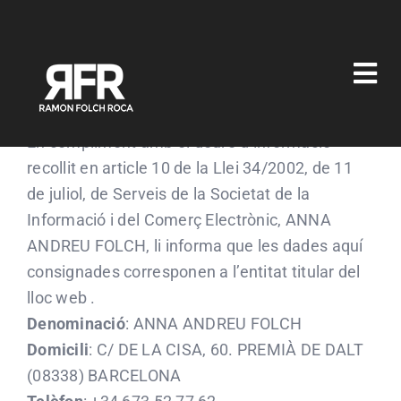
Skip
to
content
Tog
Nav
IDENTIFICACIÓ
Inici
En compliment amb el deure d’informació
recollit en article 10 de la Llei 34/2002, de 11
de juliol, de Serveis de la Societat de la
Biografia
Informació i del Comerç Electrònic, ANNA
ANDREU FOLCH, li informa que les dades aquí
Obra artística
consignades corresponen a l’entitat titular del
lloc web .
Pedagog
Denominació
: ANNA ANDREU FOLCH
Domicili
: C/ DE LA CISA, 60. PREMIÀ DE DALT
(08338) BARCELONA
Contacte